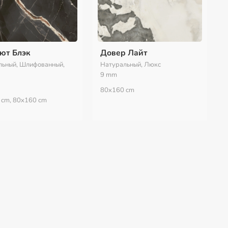
ют Блэк
Довер Лайт
льный, Шлифованный,
Натуральный, Люкс
9 mm
80x160 cm
 cm, 80x160 cm