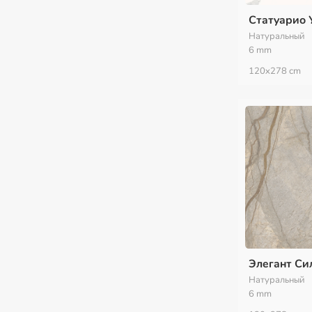
Статуарио 
Натуральный
6 mm
120x278 сm
Элегант Си
Натуральный
6 mm