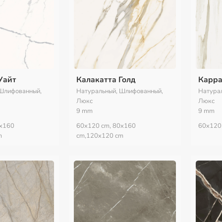
Уайт
Калакатта Голд
Карра
Шлифованный,
Натуральный, Шлифованный,
Натура
Люкс
Люкс
9 mm
9 mm
0x160
60x120 cm, 80x160
60x120
m
cm,120x120 cm