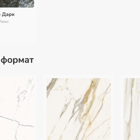
р Дарк
Люкс
-формат