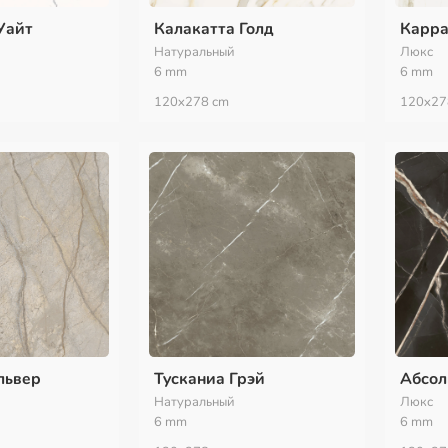
Уайт
Калакатта Голд
Карра
Натуральный
Люкс
6 mm
6 mm
120x278 сm
120x27
львер
Тусканиа Грэй
Абсол
Натуральный
Люкс
6 mm
6 mm