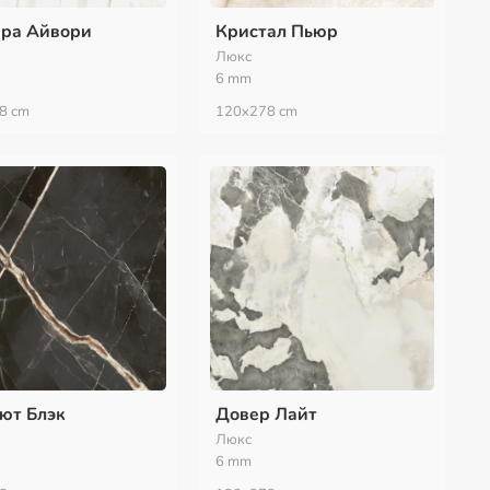
ра Айвори
Кристал Пьюр
Люкс
6 mm
8 сm
120x278 сm
ют Блэк
Довер Лайт
Люкс
6 mm