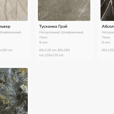
львер
Тусканиа Грэй
Абсол
Шлифованный,
Натуральный, Шлифованный,
Натура
Люкс
Люкс
9 mm
9 mm
x160 cm
60x120 cm, 80x160
60x120
cm,120x120 cm