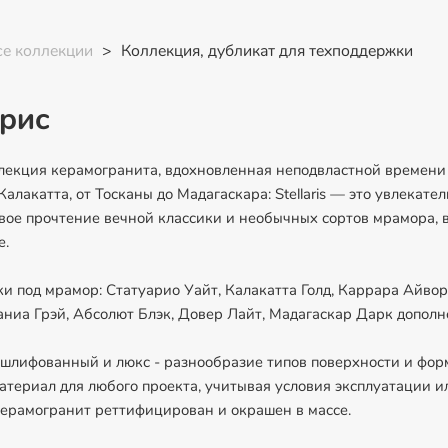
се коллекции
>
Коллекция, дубликат для техподдержки
рис
оллекция керамогранита, вдохновленная неподвластной времени
Калакатта, от Тосканы до Мадагаскара: Stellaris — это увлекате
овое прочтение вечной классики и необычных сортов мрамора,
е.
ки под мрамор: Статуарио Уайт, Калакатта Голд, Каррара Айвор
аниа Грэй, Абсолют Блэк, Довер Лайт, Мадагаскар Дарк допол
шлифованный и люкс - разнообразие типов поверхности и фор
териал для любого проекта, учитывая условия эксплуатации и
керамогранит реттифицирован и окрашен в массе.