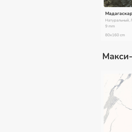
Мадагаска
Натуральный, 
9 mm
80x160 cm
Макси