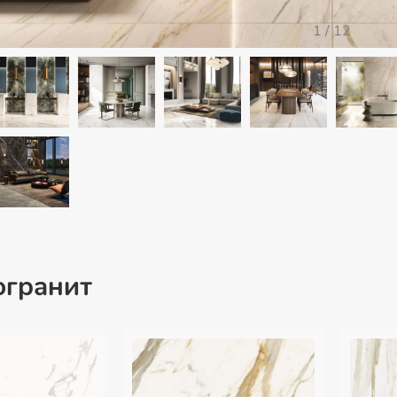
1
/
12
огранит