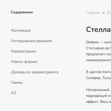
Содержание
Главная
>
В
Стелла
Коллекция
Интерьерные решения
Stellaris — к
Статуарио до 
Керамогранит
предлагает н
керамогранит
Макси-формат
Декоры из керамогранита
9 цветов плит
Сильвер, Туск
Гаммы
Натуральный, 
Х2
подходящий ма
эффект. Весь 