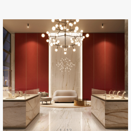
1
/
12