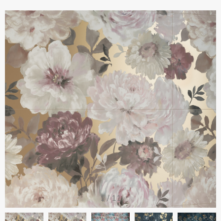
1
/
11