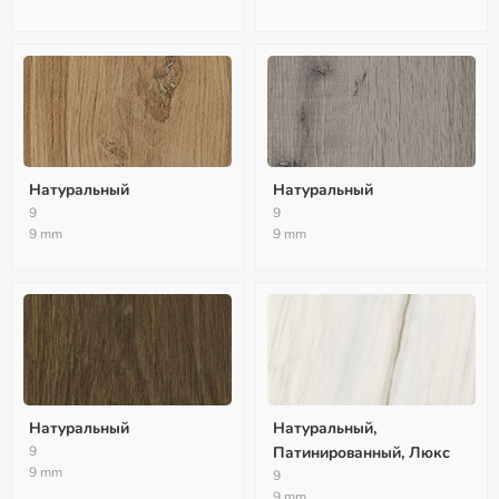
Натуральный
Натуральный
9
9
9 mm
9 mm
Натуральный
Натуральный,
9
Патинированный, Люкс
9 mm
9
9 mm