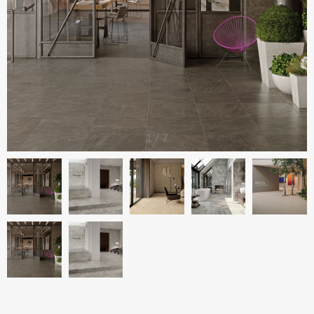
1
/
7