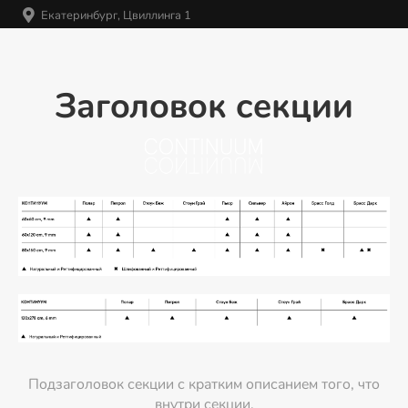
Екатеринбург, Цвиллинга 1
Заголовок секции
Подзаголовок секции с кратким описанием того, что
внутри секции.